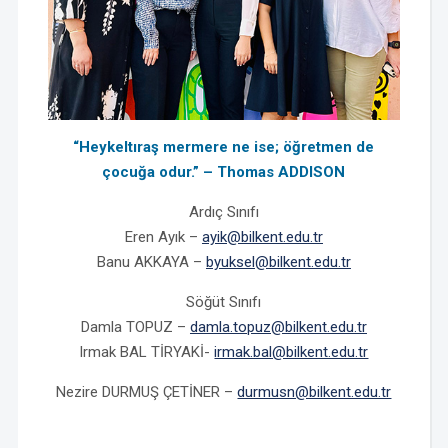
“Heykeltıraş mermere ne ise; öğretmen de
çocuğa odur.” – Thomas ADDISON
Ardıç Sınıfı
Eren Ayık –
ayik@bilkent.edu.tr
Banu AKKAYA –
byuksel@bilkent.edu.tr
Söğüt Sınıfı
Damla TOPUZ –
damla.topuz@bilkent.edu.tr
Irmak BAL TİRYAKİ-
irmak.bal@bilkent.edu.tr
Nezire DURMUŞ ÇETİNER –
durmusn@bilkent.edu.tr